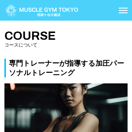
COURSE
コースについて
COURSE
PRICE
コースについて
料金案内
FLOOR MAP
施設案内
専門トレーナーが指導する加圧パー
ソナルトレーニング
ACCESS
アクセス
CONTACT
お問い合わせ