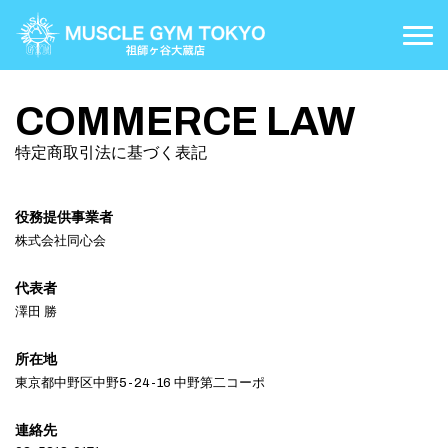
COURSE
コースについて
COMMERCE LAW
PRICE
特定商取引法に基づく表記
料金案内
FLOOR MAP
施設案内
役務提供事業者
株式会社同心会
ACCESS
アクセス
代表者
CONTACT
澤田 勝
お問い合わせ
所在地
東京都中野区中野5-24-16 中野第二コーポ
連絡先