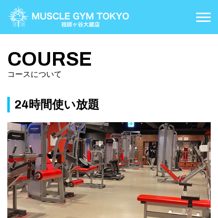
COURSE
コースについて
COURSE
PRICE
コースについて
料金案内
FLOOR MAP
施設案内
24時間使い放題
ACCESS
アクセス
CONTACT
お問い合わせ